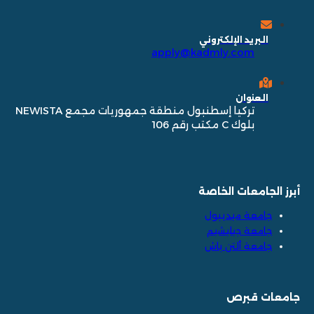
البريد الإلكتروني
apply@kadmly.com
العنوان
تركيا إسطنبول منطقة جمهوريات مجمع NEWISTA
بلوك C مكتب رقم 106
أبرز الجامعات الخاصة
جامعة ميديبول
جامعة جيليشيم
جامعة ألتن باش
جامعات قبرص