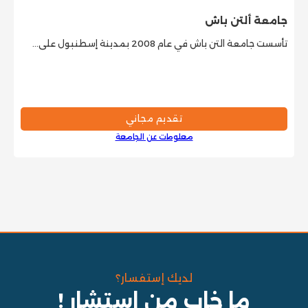
جامعة ألتن باش
تأسست جامعة التن باش في عام 2008 بمدينة إسطنبول على…
تقديم مجاني
معلومات عن الجامعة
لديك إستفسار؟
ما خاب من استشار !